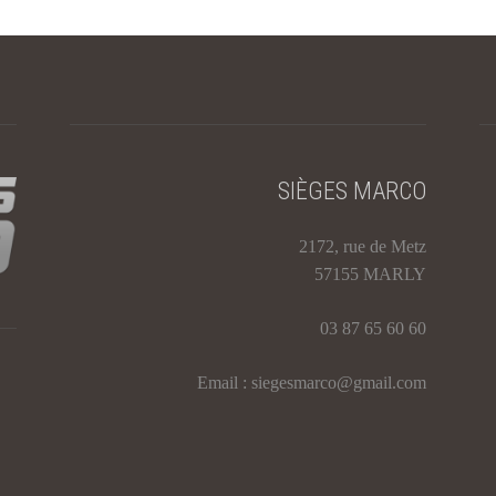
SIÈGES MARCO
2172, rue de Metz
57155 MARLY
03 87 65 60 60
Email : siegesmarco@gmail.com